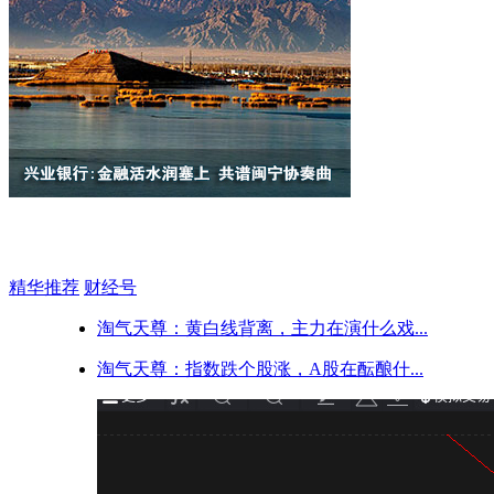
精华推荐
财经号
淘气天尊：黄白线背离，主力在演什么戏...
淘气天尊：指数跌个股涨，A股在酝酿什...