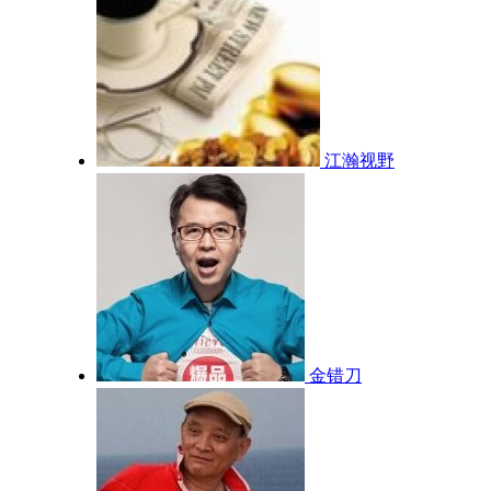
江瀚视野
金错刀