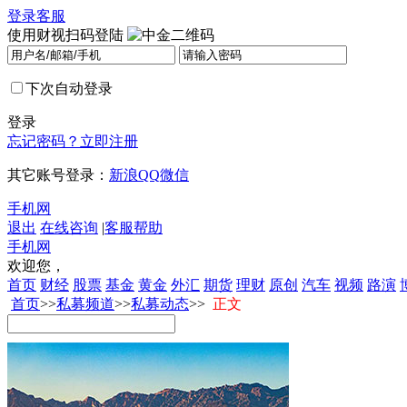
登录
客服
使用财视扫码登陆
下次自动登录
登录
忘记密码？
立即注册
其它账号登录：
新浪
QQ
微信
手机网
退出
在线咨询
|
客服帮助
手机网
欢迎您，
首页
财经
股票
基金
黄金
外汇
期货
理财
原创
汽车
视频
路演
首页
>>
私募频道
>>
私募动态
>>
正文