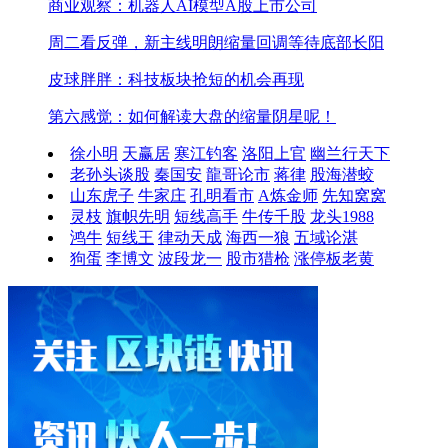
商业观察：机器人AI模型A股上市公司
周二看反弹，新主线明朗
缩量回调等待底部长阳
皮球胖胖：科技板块抢短的机会再现
第六感觉：如何解读大盘的缩量阴星呢！
徐小明
天赢居
寒江钓客
洛阳上官
幽兰行天下
老孙头谈股
秦国安
龍哥论市
蒋律
股海潜蛟
山东虎子
牛家庄
孔明看市
A炼金师
先知窝窝
灵枝
旗帜先明
短线高手
牛传千股
龙头1988
鸿牛
短线王
律动天成
海西一狼
五域论湛
狗蛋
李博文
波段龙一
股市猎枪
涨停板老黄