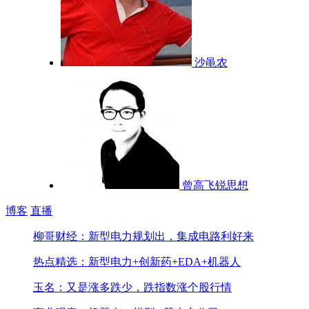
沙黾农
曾高飞锐思想
博客
直播
柳哥财经：新型电力规划出，集成电路利好来
热点精选：新型电力+创新药+EDA+机器人
玉名：又是涨多跌少，跌指数涨个股行情