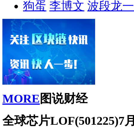
狗蛋
李博文
波段龙一
MORE
图说财经
全球芯片LOF(501225)