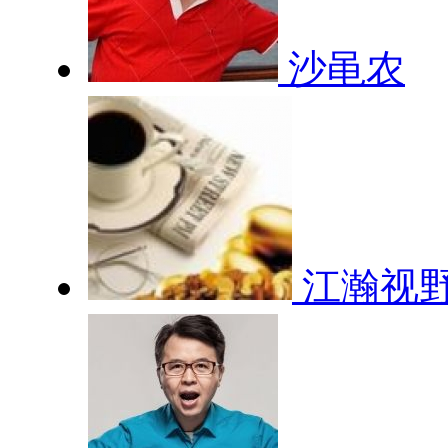
沙黾农
江瀚视