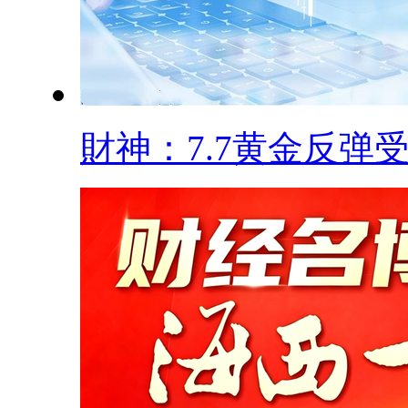
財神：7.7黄金反弹受.