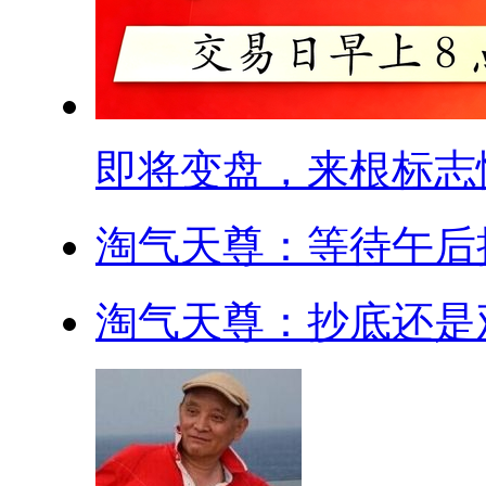
即将变盘，来根标志性.
淘气天尊：等待午后
淘气天尊：抄底还是