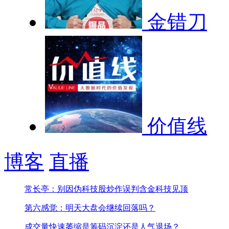
金错刀
价值线
博客
直播
常长亭：别因伪科技股炒作误判含金科技见顶
第六感觉：明天大盘会继续回落吗？
成交量快速萎缩是筹码沉淀还是人气退场？