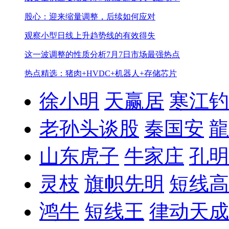
股心：迎来缩量调整，后续如何应对
观察小型日线上升趋势线的有效得失
这一波调整的性质分析
7月7日市场最强热点
热点精选：猪肉+HVDC+机器人+存储芯片
徐小明
天赢居
寒江钓
老孙头谈股
秦国安
龍
山东虎子
牛家庄
孔明
灵枝
旗帜先明
短线高
鸿牛
短线王
律动天成