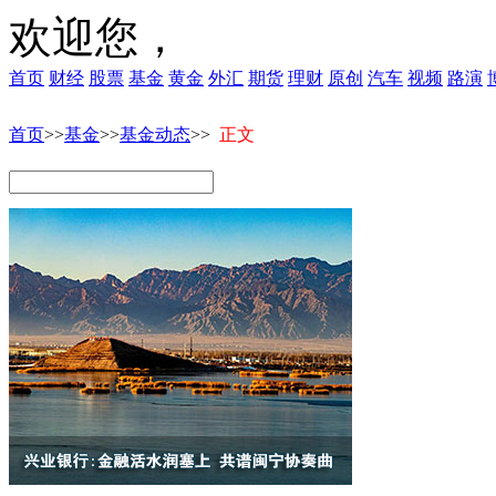
欢迎您，
首页
财经
股票
基金
黄金
外汇
期货
理财
原创
汽车
视频
路演
首页
>>
基金
>>
基金动态
>>
正文