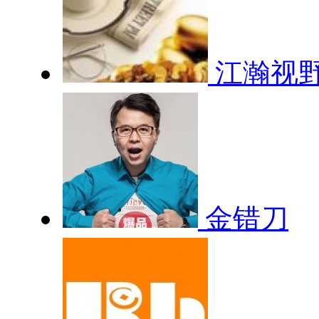
江瀚视
金错刀