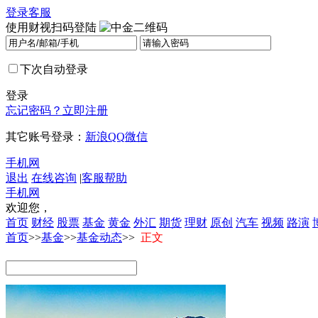
登录
客服
使用财视扫码登陆
下次自动登录
登录
忘记密码？
立即注册
其它账号登录：
新浪
QQ
微信
手机网
退出
在线咨询
|
客服帮助
手机网
欢迎您，
首页
财经
股票
基金
黄金
外汇
期货
理财
原创
汽车
视频
路演
首页
>>
基金
>>
基金动态
>>
正文