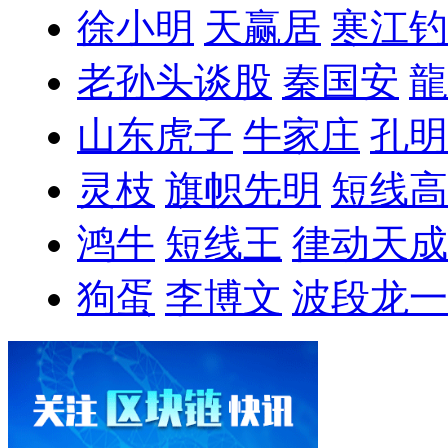
徐小明
天赢居
寒江钓
老孙头谈股
秦国安
龍
山东虎子
牛家庄
孔明
灵枝
旗帜先明
短线高
鸿牛
短线王
律动天成
狗蛋
李博文
波段龙一