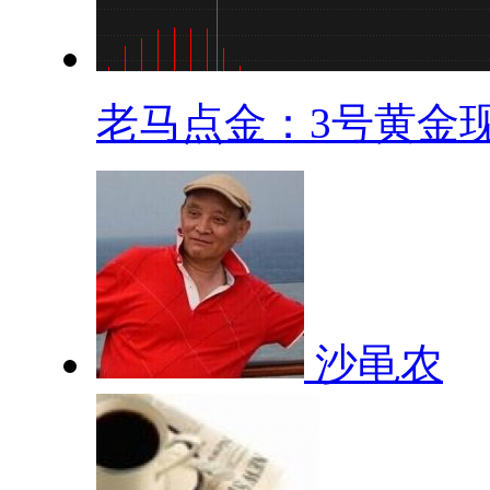
老马点金：3号黄金现.
沙黾农