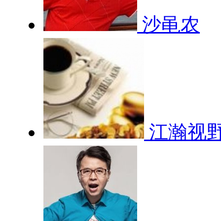
沙黾农
江瀚视