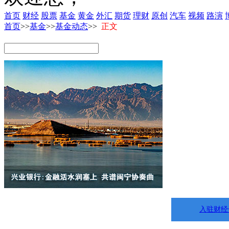
首页
财经
股票
基金
黄金
外汇
期货
理财
原创
汽车
视频
路演
首页
>>
基金
>>
基金动态
>>
正文
入驻财经