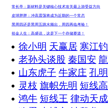
常长亭：新材料是关键核心技术攻关最上游受益方向
皮球胖胖：冲高震荡将成为近期的一个常态
黑周四还是黑周五
跳水频出，周四再临考验！
拾金人生：高盛说，这是下一个存储赛道！
徐小明
天赢居
寒江钓
老孙头谈股
秦国安
龍
山东虎子
牛家庄
孔明
灵枝
旗帜先明
短线高
鸿牛
短线王
律动天成