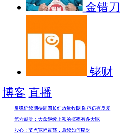
金错刀
铑财
博客
直播
反弹延续期待周四长红
放量收阴 防范仍有反复
第六感觉：大盘继续上涨的概率有多大呢
股心：节点宽幅震荡，后续如何应对