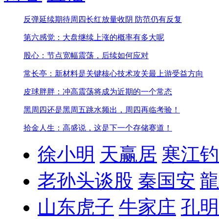
反弹延续期待周四长红
放量收阴 防范仍有反复
第六感觉：大盘继续上涨的概率有多大呢
股心：节点宽幅震荡，后续如何应对
常长亭：新材料是关键核心技术攻关最上游受益方向
皮球胖胖：冲高震荡将成为近期的一个常态
黑周四还是黑周五
跳水频出，周四再临考验！
拾金人生：高盛说，这是下一个存储赛道！
徐小明
天赢居
寒江钓
老孙头谈股
秦国安
龍
山东虎子
牛家庄
孔明