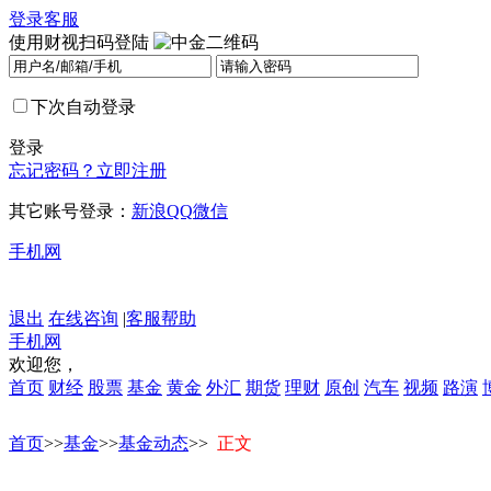
登录
客服
使用财视扫码登陆
下次自动登录
登录
忘记密码？
立即注册
其它账号登录：
新浪
QQ
微信
手机网
退出
在线咨询
|
客服帮助
手机网
欢迎您，
首页
财经
股票
基金
黄金
外汇
期货
理财
原创
汽车
视频
路演
首页
>>
基金
>>
基金动态
>>
正文