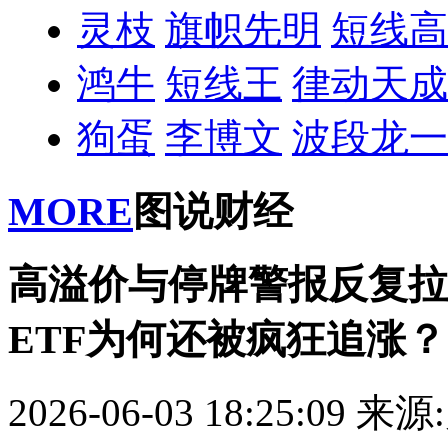
灵枝
旗帜先明
短线高
鸿牛
短线王
律动天成
狗蛋
李博文
波段龙一
MORE
图说财经
高溢价与停牌警报反复拉
ETF为何还被疯狂追涨？
2026-06-03 18:25:09
来源