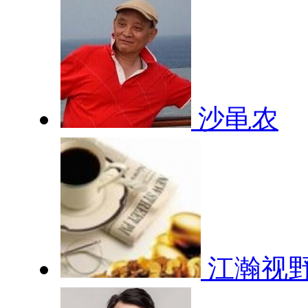
沙黾农
江瀚视