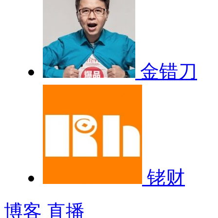
金错刀
铑财
博客
直播