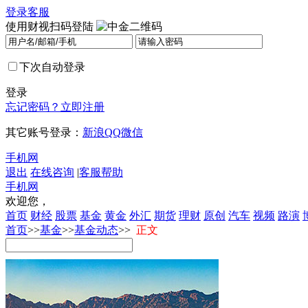
登录
客服
使用财视扫码登陆
下次自动登录
登录
忘记密码？
立即注册
其它账号登录：
新浪
QQ
微信
手机网
退出
在线咨询
|
客服帮助
手机网
欢迎您，
首页
财经
股票
基金
黄金
外汇
期货
理财
原创
汽车
视频
路演
首页
>>
基金
>>
基金动态
>>
正文