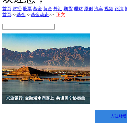
首页
财经
股票
基金
黄金
外汇
期货
理财
原创
汽车
视频
路演
首页
>>
基金
>>
基金动态
>>
正文
入驻财经