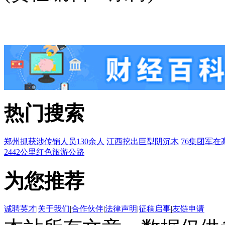
热门搜索
郑州抓获涉传销人员130余人
江西挖出巨型阴沉木
76集团军在
2442公里红色旅游公路
为您推荐
诚聘英才
|
关于我们
|
合作伙伴
|
法律声明
|
征稿启事
|
友链申请