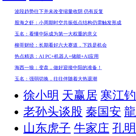
波段趋势往下并未改变
缩量收阴 仍有反复
股海之虾：小周期时空共振低点结构仍需触发形成
玉名：看懂中际成为第一大权重的意义
柳哥财经：长期看好六大赛道，下跌是机会
热点精选：AI PC+机器人+储能+AI应用
海西一狼：变盘，做好迎接中阳的准备！
玉名：强弱切换，往往伴随着大热退潮
徐小明
天赢居
寒江钓
老孙头谈股
秦国安
龍
山东虎子
牛家庄
孔明