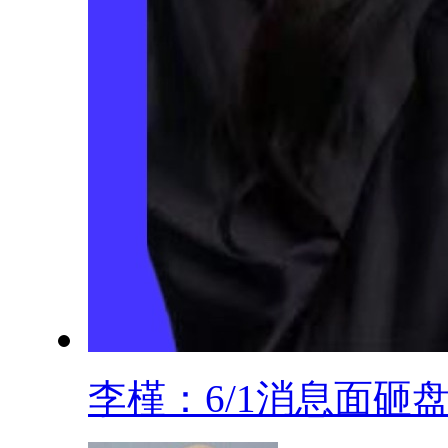
李槿：6/1消息面砸盘.