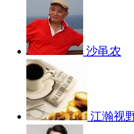
沙黾农
江瀚视