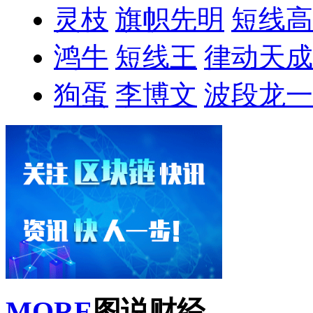
灵枝
旗帜先明
短线高
鸿牛
短线王
律动天成
狗蛋
李博文
波段龙一
MORE
图说财经