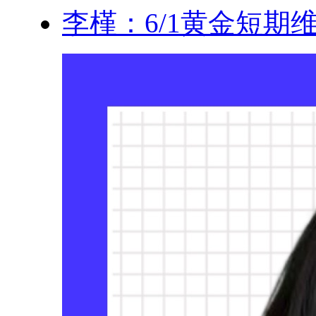
李槿：6/1黄金短期维