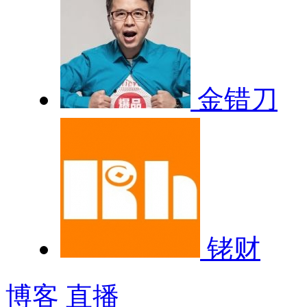
金错刀
铑财
博客
直播