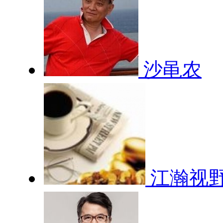
沙黾农
江瀚视