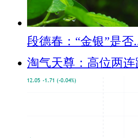
段德春：“金银”是否..
淘气天尊：高位两连跌