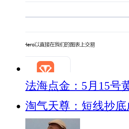
法海点金：5月15号黄.
淘气天尊：短线抄底成功