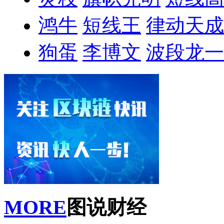
鸿牛
短线王
律动天成
狗蛋
李博文
波段龙一
MORE
图说财经