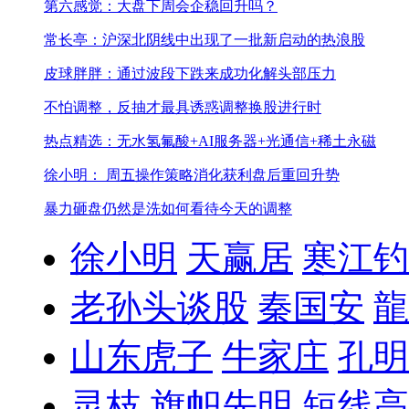
第六感觉：大盘下周会企稳回升吗？
常长亭：沪深北阴线中出现了一批新启动的热浪股
皮球胖胖：通过波段下跌来成功化解头部压力
不怕调整，反抽才最具诱惑
调整换股进行时
热点精选：无水氢氟酸+AI服务器+光通信+稀土永磁
徐小明： 周五操作策略
消化获利盘后重回升势
暴力砸盘仍然是洗
如何看待今天的调整
徐小明
天赢居
寒江钓
老孙头谈股
秦国安
龍
山东虎子
牛家庄
孔明
灵枝
旗帜先明
短线高