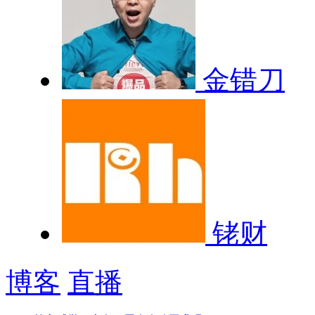
金错刀
铑财
博客
直播