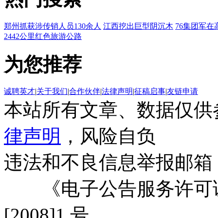
郑州抓获涉传销人员130余人
江西挖出巨型阴沉木
76集团军在
2442公里红色旅游公路
为您推荐
诚聘英才
|
关于我们
|
合作伙伴
|
法律声明
|
征稿启事
|
友链申请
本站所有文章、数据仅供
律声明
，风险自负
违法和不良信息举报邮箱
《电子公告服务许可证
[2008]1 号