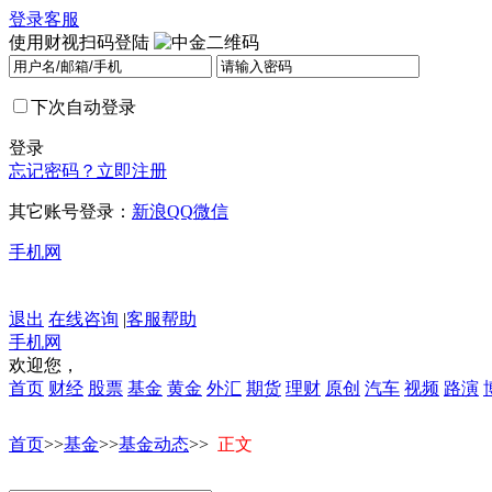
登录
客服
使用财视扫码登陆
下次自动登录
登录
忘记密码？
立即注册
其它账号登录：
新浪
QQ
微信
手机网
退出
在线咨询
|
客服帮助
手机网
欢迎您，
首页
财经
股票
基金
黄金
外汇
期货
理财
原创
汽车
视频
路演
首页
>>
基金
>>
基金动态
>>
正文