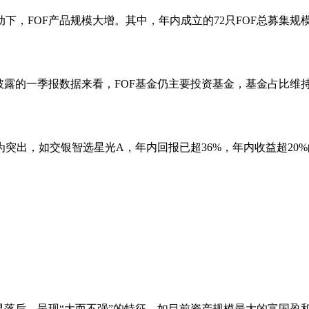
OF产品规模大增。其中，年内成立的72只FOF总募集规模为
一季报数据来看，FOF基金仍主要投资基金，基金占比维持在88
，如交银智选星光A，年内回报已超36%，年内收益超20%
后，呈现“大而不强”的特征。如目前资产规模最大的富国盈和臻