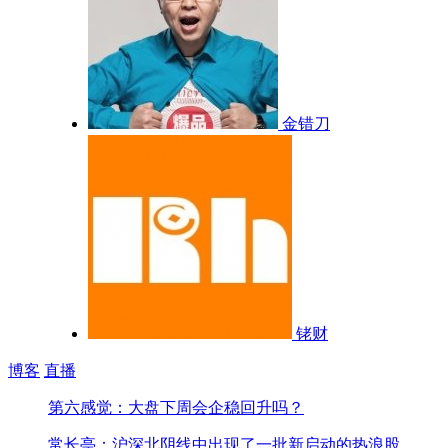
金错刀
铑财
博客
直播
第六感觉：大盘下周会企稳回升吗？
常长亭：沪深北阴线中出现了一批新启动的热浪股