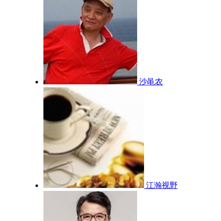
沙黾农
江瀚视野