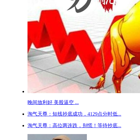
晚间放利好 美股逼空 ...
淘气天尊：短线抄底成功，4129点分时低...
淘气天尊：高位两连跌，别慌！等待抄底...