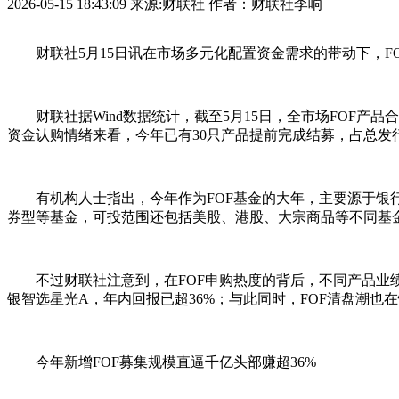
2026-05-15 18:43:09
来源:财联社
作者：财联社李响
财联社5月15日讯在市场多元化配置资金需求的带动下，F
财联社据Wind数据统计，截至5月15日，全市场FOF产品合计6
资金认购情绪来看，今年已有30只产品提前完成结募，占总发行的
有机构人士指出，今年作为FOF基金的大年，主要源于银行
券型等基金，可投范围还包括美股、港股、大宗商品等不同基
不过财联社注意到，在FOF申购热度的背后，不同产品业绩
银智选星光A，年内回报已超36%；与此同时，FOF清盘潮也在
今年新增FOF募集规模直逼千亿头部赚超36%