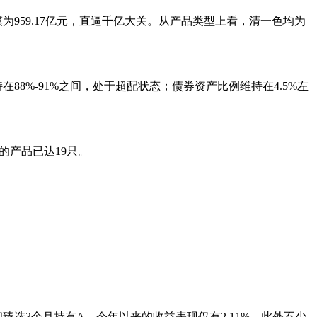
959.17亿元，直逼千亿大关。从产品类型上看，清一色均为
%-91%之间，处于超配状态；债券资产比例维持在4.5%左
的产品已达19只。
选3个月持有A，今年以来的收益表现仅有2.11%，此外不少