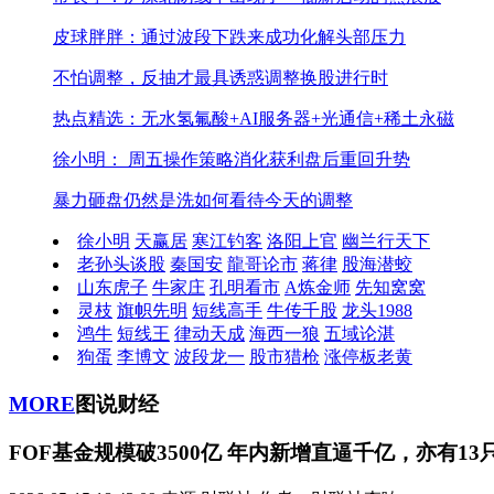
皮球胖胖：通过波段下跌来成功化解头部压力
不怕调整，反抽才最具诱惑
调整换股进行时
热点精选：无水氢氟酸+AI服务器+光通信+稀土永磁
徐小明： 周五操作策略
消化获利盘后重回升势
暴力砸盘仍然是洗
如何看待今天的调整
徐小明
天赢居
寒江钓客
洛阳上官
幽兰行天下
老孙头谈股
秦国安
龍哥论市
蒋律
股海潜蛟
山东虎子
牛家庄
孔明看市
A炼金师
先知窝窝
灵枝
旗帜先明
短线高手
牛传千股
龙头1988
鸿牛
短线王
律动天成
海西一狼
五域论湛
狗蛋
李博文
波段龙一
股市猎枪
涨停板老黄
MORE
图说财经
FOF基金规模破3500亿 年内新增直逼千亿，亦有1