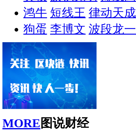
鸿牛
短线王
律动天成
狗蛋
李博文
波段龙一
MORE
图说财经