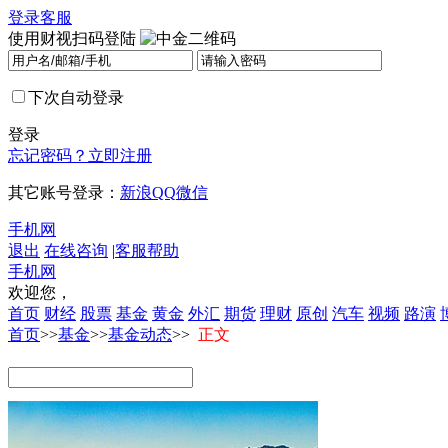
登录
客服
使用财视扫码登陆
下次自动登录
登录
忘记密码？
立即注册
其它账号登录：
新浪
QQ
微信
手机网
退出
在线咨询
|
客服帮助
手机网
欢迎您，
首页
财经
股票
基金
黄金
外汇
期货
理财
原创
汽车
视频
路演
首页
>>
基金
>>
基金动态
>>
正文