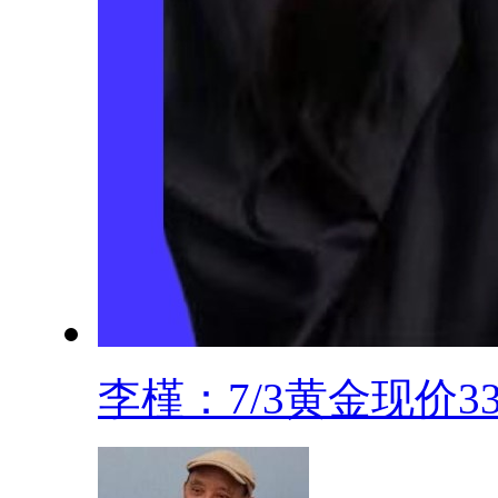
李槿：7/3黄金现价334