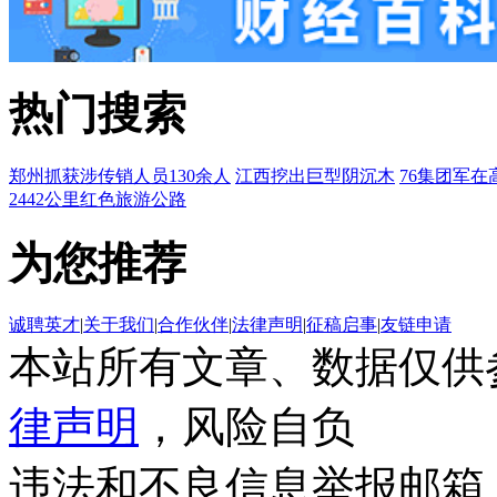
热门搜索
郑州抓获涉传销人员130余人
江西挖出巨型阴沉木
76集团军在
2442公里红色旅游公路
为您推荐
诚聘英才
|
关于我们
|
合作伙伴
|
法律声明
|
征稿启事
|
友链申请
本站所有文章、数据仅供
律声明
，风险自负
违法和不良信息举报邮箱