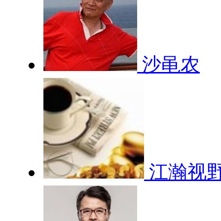
沙黾农
江瀚视