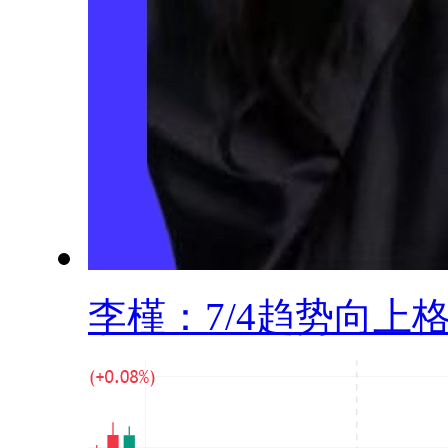
李槿：7/4趋势向上格.