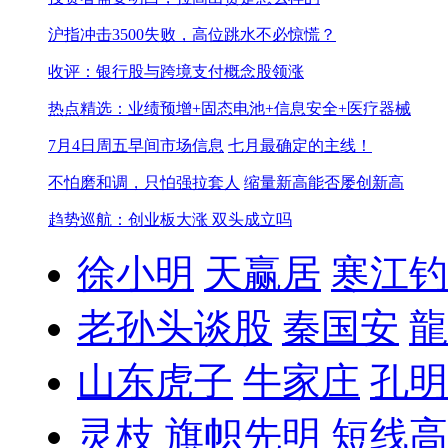
沪指冲击3500失败，高位跳水不必惊慌？
收评：银行股与跨境支付概念股领涨
热点精选：业绩预增+固态电池+信息安全+医疗器械
7月4日周五早间市场信息
七月最确定的主线！
不怕磨和调，只怕强拉套人
缩量新高能否屡创新高
趋势巡航：创业板大涨 双头成立吗
徐小明
天赢居
寒江钓
老孙头谈股
秦国安
龍
山东虎子
牛家庄
孔明
灵枝
旗帜先明
短线高