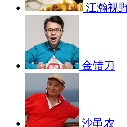
江瀚视
金错刀
沙黾农