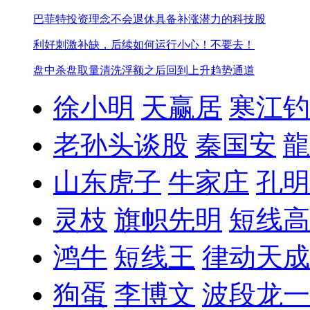
巴菲特投资理念不会退休
具备补涨潜力的科技股
利好刺激补缺，后续如何运行
小心！不要去！
盘中杀盘取量清洗浮额之后回到上升趋势通道
徐小明
天赢居
寒江钓
老孙头谈股
秦国安
龍
山东虎子
牛家庄
孔明
灵枝
旗帜先明
短线高
鸿牛
短线王
律动天成
狗蛋
李博文
波段龙一