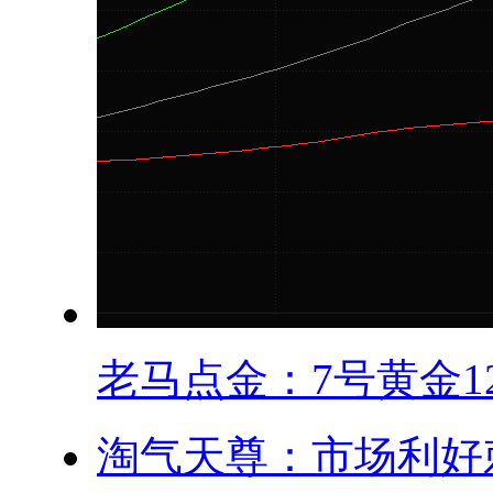
老马点金：7号黄金12.
淘气天尊：市场利好