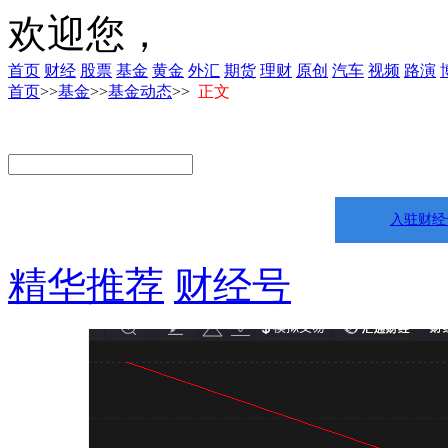
欢迎您，
首页
财经
股票
基金
黄金
外汇
期货
理财
原创
汽车
视频
路演
首页
>>
基金
>>
基金动态
>>
正文
入驻财经
精华推荐
财经号