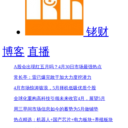
铑财
博客
直播
A股会出现红五月吗？
4月30日市场最强热点
常长亭：雷已爆完敢于加大力度挖潜力
4月市场惊涛骇浪，5月择机低吸优质个股
全球化重构高科技引领未来
收官4月，展望5月
周三早间市场信息
如今的蓄势为5月做铺垫
热点精选：机器人+国产芯片+电力板块+养殖板块