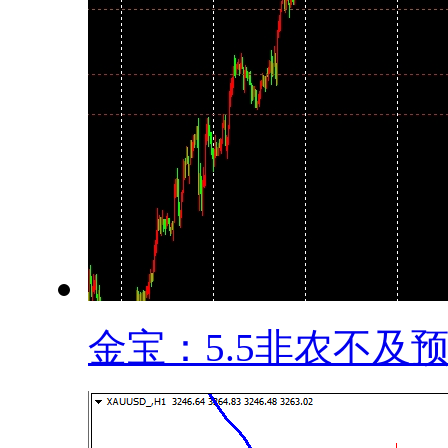
金宝：5.5非农不及预.