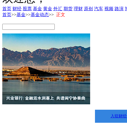
首页
财经
股票
基金
黄金
外汇
期货
理财
原创
汽车
视频
路演
首页
>>
基金
>>
基金动态
>>
正文
入驻财经