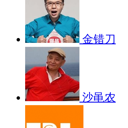
金错刀
沙黾农