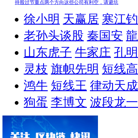
持股过节重点两个方向
这些公司有利空，请避坑
徐小明
天赢居
寒江钓
老孙头谈股
秦国安
龍
山东虎子
牛家庄
孔明
灵枝
旗帜先明
短线高
鸿牛
短线王
律动天成
狗蛋
李博文
波段龙一