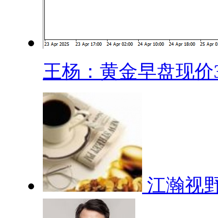
王杨：黄金早盘现价32
江瀚视